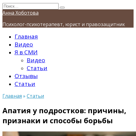
Перейти
Search
к
for:
Анна Хоботова
содержанию
Психолог-психотерапевт, юрист и правозащитник
Главная
Видео
Я в СМИ
Видео
Статьи
Отзывы
Статьи
Главная
»
Статьи
Апатия у подростков: причины,
признаки и способы борьбы