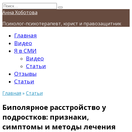
Перейти
Search
к
for:
Анна Хоботова
содержанию
Психолог-психотерапевт, юрист и правозащитник
Главная
Видео
Я в СМИ
Видео
Статьи
Отзывы
Статьи
Главная
»
Статьи
Биполярное расстройство у
подростков: признаки,
симптомы и методы лечения