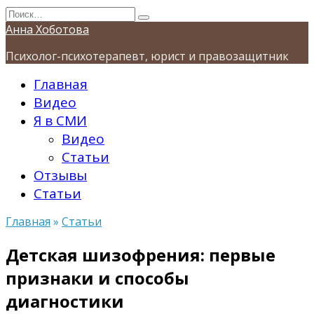
Перейти
Search
к
for:
Анна Хоботова
содержанию
Психолог-психотерапевт, юрист и правозащитник
Главная
Видео
Я в СМИ
Видео
Статьи
Отзывы
Статьи
Главная
»
Статьи
Детская шизофрения: первые
признаки и способы
диагностики