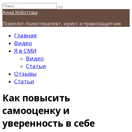
Перейти
Search
к
for:
Анна Хоботова
содержанию
Психолог-психотерапевт, юрист и правозащитник
Главная
Видео
Я в СМИ
Видео
Статьи
Отзывы
Статьи
Как повысить
самооценку и
уверенность в себе