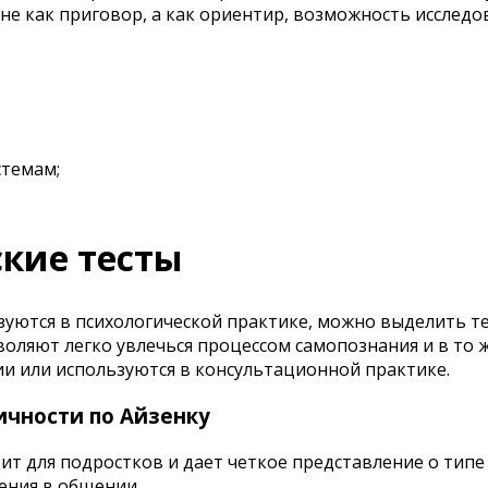
е как приговор, а как ориентир, возможность исследов
стемам;
кие тесты
зуются в психологической практике, можно выделить т
воляют легко увлечься процессом самопознания и в т
 или используются в консультационной практике.
ичности по Айзенку
ит для подростков и дает четкое представление о тип
ения в общении.