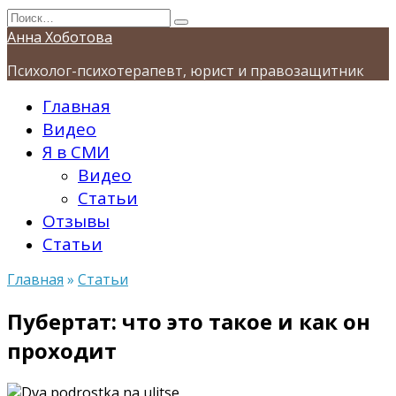
Перейти
Search
к
for:
Анна Хоботова
содержанию
Психолог-психотерапевт, юрист и правозащитник
Главная
Видео
Я в СМИ
Видео
Статьи
Отзывы
Статьи
Главная
»
Статьи
Пубертат: что это такое и как он
проходит